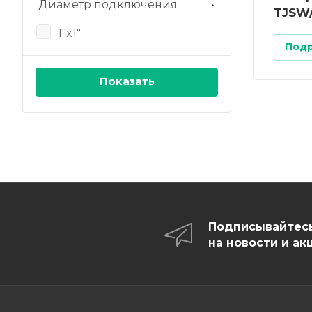
Диаметр подключения
TJSW/
1"x1"
Под
Подписывайтес
на новости и ак