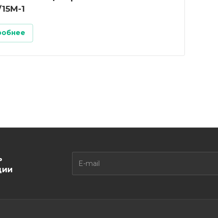
15M-1
робнее
ь
ции