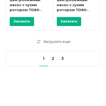
центробежный
центробежный
насос с сухим
насос с сухим
ротором TD80-
ротором TD80-
38G/2
32G/2
Заказать
Заказать
Загрузить еще
1
2
3