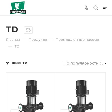
TD
53
—
—
Главная
Продукты
Промышленные насосы
—
TD
По популярности (убывание)
ФИЛЬТР