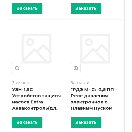
Заказать
Заказать
Запчасти
Запчасти
УЗН-1,5С
"РДЭ М- Ст-2,5 ПП -
Устройство защиты
Реле давления
насоса Extra
электронное с
Акваконтроль(для
Плавным Пуском
скважинных
Extra
насосов 0,3-1,5 кВт)
Акваконтроль (
Заказать
Заказать
датчик 4-20 мА; 2,5