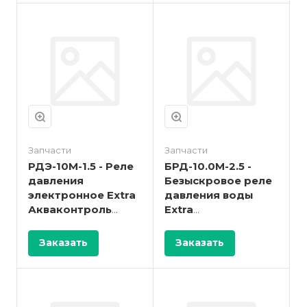
кВт; 2%)"
Запчасти
Запчасти
РДЭ-10М-1.5 - Реле
БРД-10.0М-2.5 -
давления
Безыскровое реле
электронное Extra
давления воды
Акваконтроль
Extra
(1,5кВт; 5%)
Акваконтроль (2.5
кВт, G1/2", 1%)
Заказать
Заказать