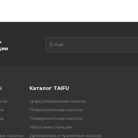
ь
ции
N
Каталог TAIFU
осы
Циркуляционные насосы
сы
Повысительные насосы
сы
Поверхностные насосы
Насосные станции
ые насосы
Дренажные и туалетные насосы