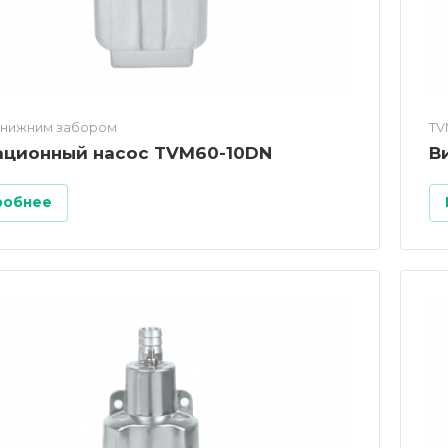
 нижним забором
TV
ационный насос TVM60-10DN
В
робнее