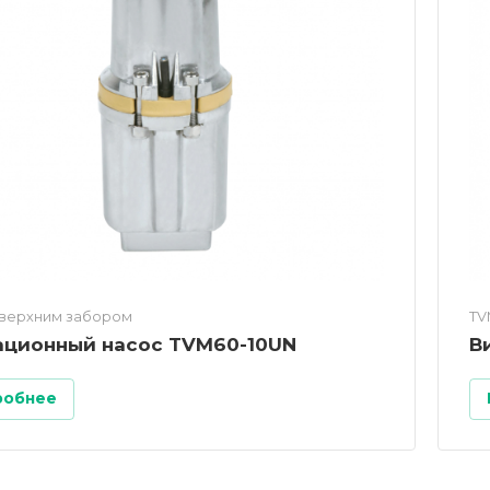
 верхним забором
TV
ационный насос TVM60-10UN
В
робнее