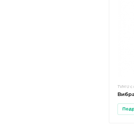
TVM U c
Вибр
Под