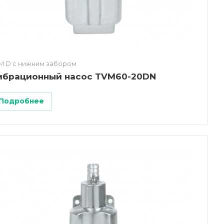
M D c нижним забором
ибрационный насос TVM60-20DN
Подробнее