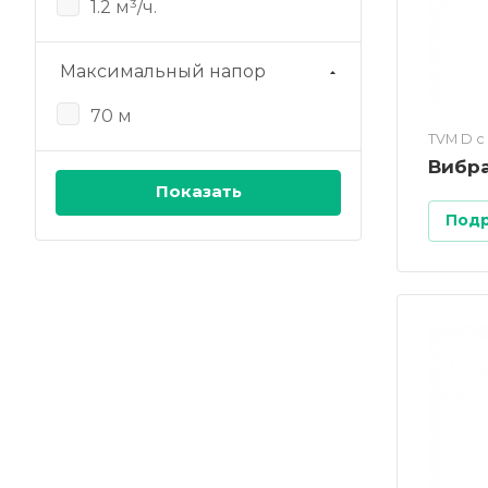
1.2 м³/ч.
Максимальный напор
70 м
TVM D c
Вибр
Под