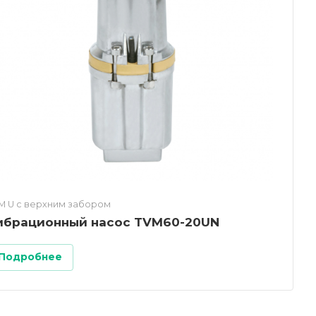
M U c верхним забором
ибрационный насос TVM60-20UN
Подробнее