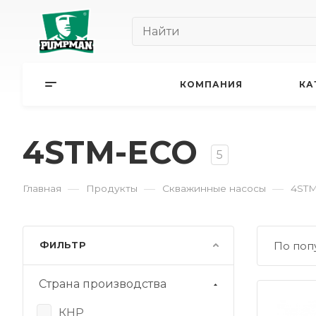
КОМПАНИЯ
КА
4STM-ECO
5
—
—
—
Главная
Продукты
Скважинные насосы
4ST
ФИЛЬТР
По поп
Страна производства
КНР