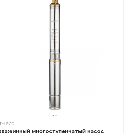
TM-ECO
кважинный многоступенчатый насос