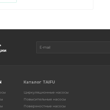
ь
ции
N
Каталог TAIFU
осы
Циркуляционные насосы
сы
Повысительные насосы
сы
Поверхностные насосы