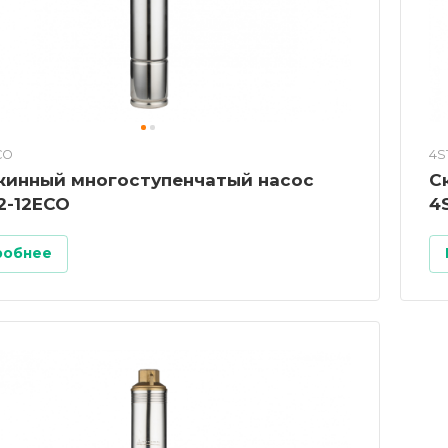
CO
4S
жинный многоступенчатый насос
С
2-12ECO
4
робнее