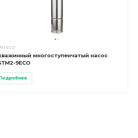
TM-ECO
кважинный многоступенчатый насос
STM2-9ECO
Подробнее