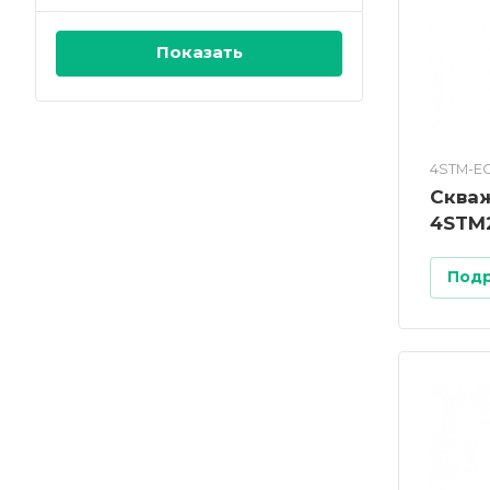
4STM-E
Сква
4STM
Под