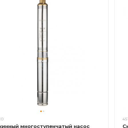
CO
4S
жинный многоступенчатый насос
С