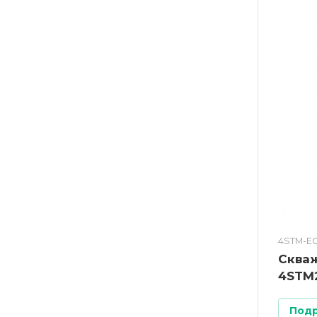
4STM-E
Сква
4STM
Под