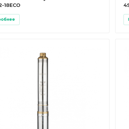
2-18ECO
4
робнее