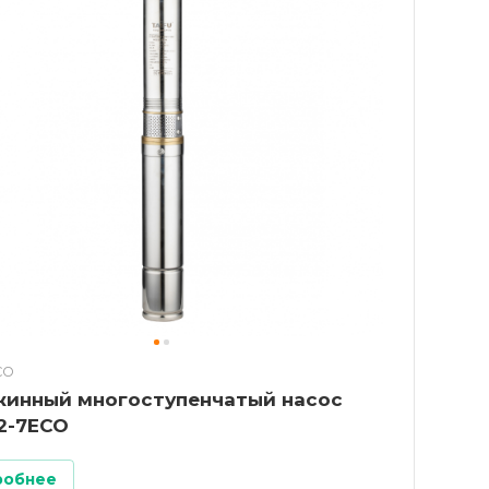
CO
жинный многоступенчатый насос
2-7ECO
робнее