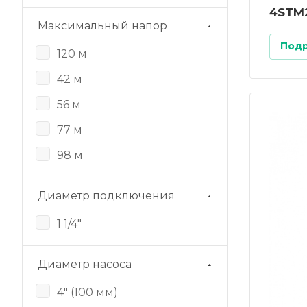
4STM
Максимальный напор
Под
120 м
42 м
56 м
77 м
98 м
Диаметр подключения
1 1/4"
Диаметр насоса
4" (100 мм)