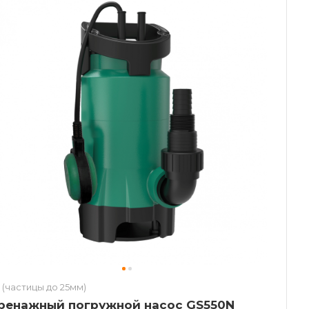
 (частицы до 25мм)
ренажный погружной насос GS550N