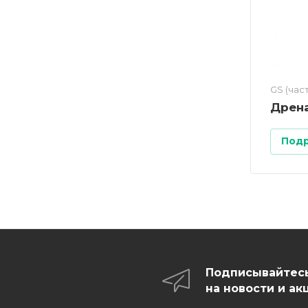
GS (час
Дрен
Под
Подписывайтес
на новости и ак