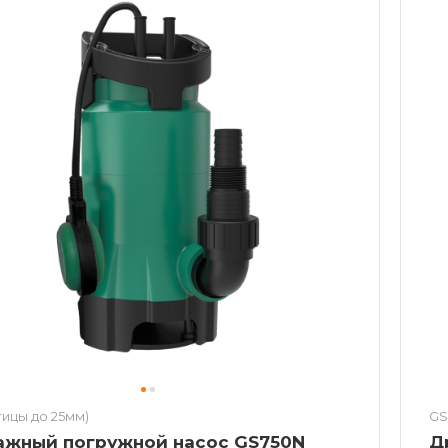
тицы до 25мм)
GS
ажный погружной насос GS750N
Д