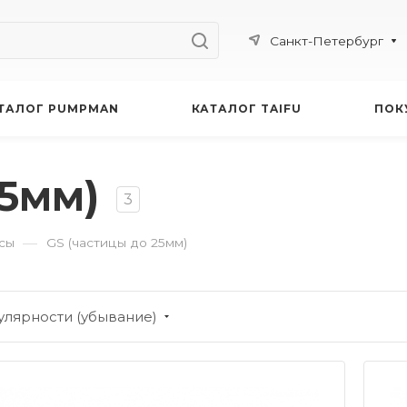
Санкт-Петербург
ТАЛОГ PUMPMAN
КАТАЛОГ TAIFU
ПОК
25мм)
3
—
сы
GS (частицы до 25мм)
улярности (убывание)