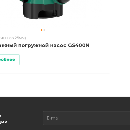
тицы до 25мм)
ажный погружной насос GS400N
робнее
ь
ции