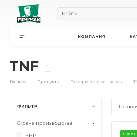
КОМПАНИЯ
КА
TNF
1
—
—
—
Главная
Продукты
Поверхностные насосы
T
ФИЛЬТР
По поп
Страна производства
НОВИН
КНР