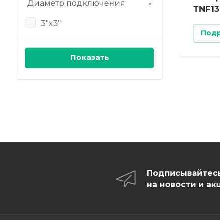
Диаметр подключения
TNF13
3"x3"
Под
Подписывайтес
на новости и ак