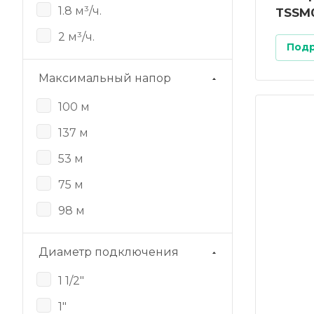
1.8 м³/ч.
TSSM0
2 м³/ч.
Под
Максимальный напор
100 м
137 м
53 м
75 м
98 м
Диаметр подключения
1 1/2"
1"