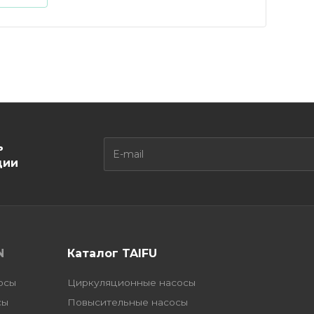
ь
ции
N
Каталог TAIFU
осы
Циркуляционные насосы
сы
Повысительные насосы