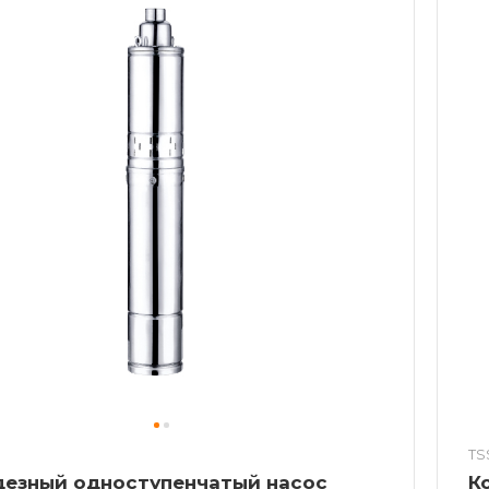
TS
дезный одноступенчатый насос
К