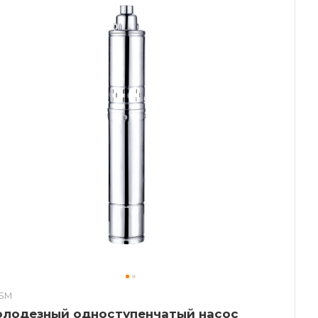
SM
олодезный одноступенчатый насос