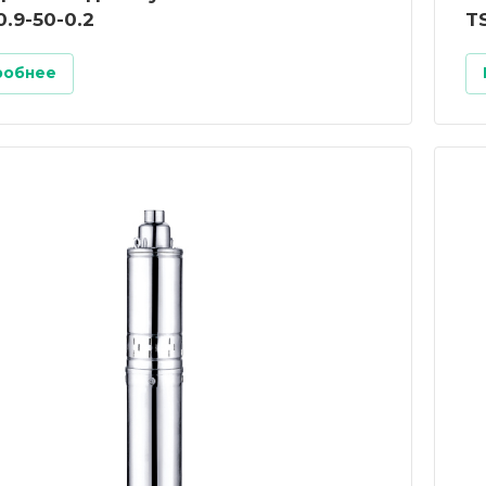
.9-50-0.2
T
робнее