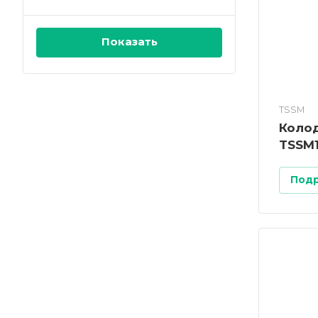
TSSM
Колод
TSSM1
Под