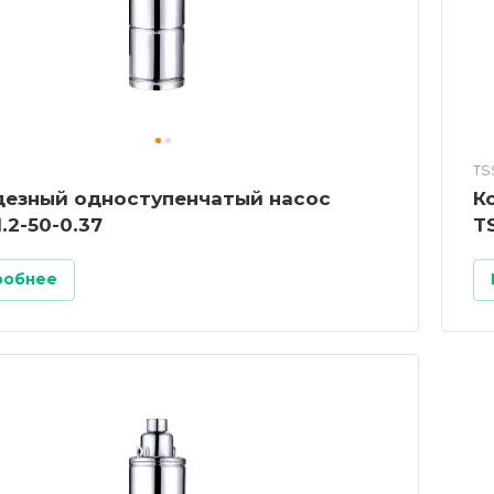
TS
езный одноступенчатый насос
Ко
.2-50-0.37
T
робнее