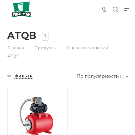
ATQB
1
—
—
—
Главная
Продукты
Насосные станции
ATQB
По популярности (убывание)
ФИЛЬТР