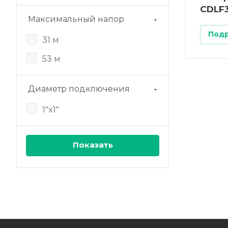
CDLF
Максимальный напор
Под
31 м
53 м
Диаметр подключения
1"x1"