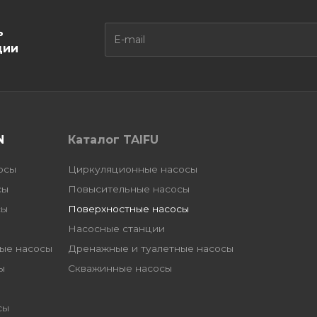
ь
ции
N
Каталог TAIFU
осы
Циркуляционные насосы
сы
Повысительные насосы
сы
Поверхностные насосы
Насосные станции
ые насосы
Дренажные и туалетные насосы
ы
Скважинные насосы
сы