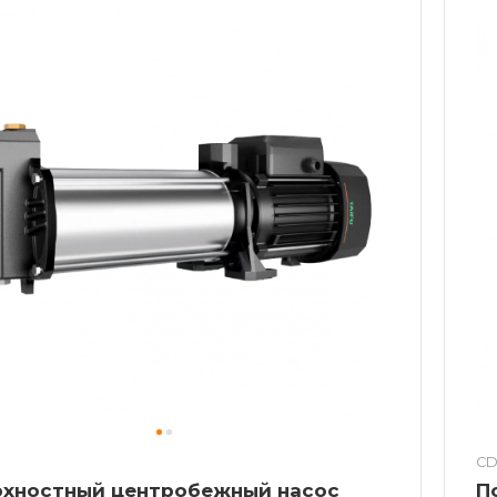
CD
рхностный центробежный насос
П