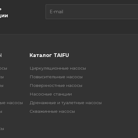
ь
ции
N
Каталог TAIFU
осы
Циркуляционные насосы
сы
Повысительные насосы
сы
Поверхностные насосы
Насосные станции
ые насосы
Дренажные и туалетные насосы
ы
Скважинные насосы
сы