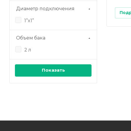
Диаметр подключения
Под
1”x1”
Объем бака
2 л