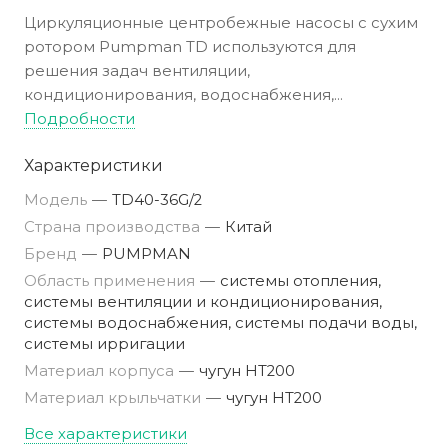
Циркуляционные центробежные насосы с сухим
ротором Pumpman TD используются для
решения задач вентиляции,
кондиционирования, водоснабжения,
отопления, подачи воды и ирригации.
Подробности
Преимущество этой серии является
Характеристики
энергосбережение, низкий уровень шума и
длительный срок эксплуатации. Насос имеет
Модель
—
TD40-36G/2
компактную конструкцию. Детальную
Страна производства
—
Китай
информацию Вы найдете в
каталоге
.
Бренд
—
PUMPMAN
Для точного подбора рекомендуем
Область применения
—
системы отопления,
использовать
программу подбора
или
системы вентиляции и кондиционирования,
обратиться
к нашим специалистам
.
системы водоснабжения, системы подачи воды,
системы ирригации
Материал корпуса
—
чугун HT200
Материал крыльчатки
—
чугун HT200
Все характеристики