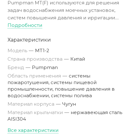
Pumpman MT(F) используются для решения
задач водоснабжения моечных установок,
систем повышения давления и ирригации.
Подходят для проектирования
Подробности
противопожарных систем, а также
Характеристики
водоснабжения промышленных и бытовых
объектов, сельскохозяйственных угодий.
Модель
—
MT1-2
Страна производства
—
Китай
Бренд
—
Pumpman
Область применения
—
системы
пожаротушения, системы пищевой
промышленности, повышение давления в
водоснабжении, системы полива
Материал корпуса
—
Чугун
Материал крыльчатки
—
нержавеющая сталь
AISI304
Все характеристики